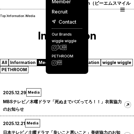
Member
BM Smile Japan（ビーエムスマイル
ジャパン）
Recruit
Top
Information
Media
Contact
Information
Our Brands
wiggle wiggle
PETHROOM
All
Information
Media
Event
Collaboration
wiggle wiggle
PETHROOM
2025.12.29
Media
MBSテレビ／木曜ドラマ「死ぬまでバズってろ！！」衣装協力
のお知らせ
2025.12.21
Media
日本テレビ／土曜ドラマ「良いこと悪いこと」美術協力のお知