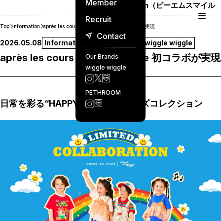
Member
BM Smile Japan（ビーエムスマイル
ジャパン）
Recruit
Top
Information
après les cours | wiggle wiggle 初コラボが実現
Contact
2026.05.08
Information
Collaboration
wiggle wiggle
après les cours | wiggle wiggle 初コラボが実現
Our Brands
wiggle wiggle
PETHROOM
日常を彩る“HAPPY MOOD”なキッズコレクション