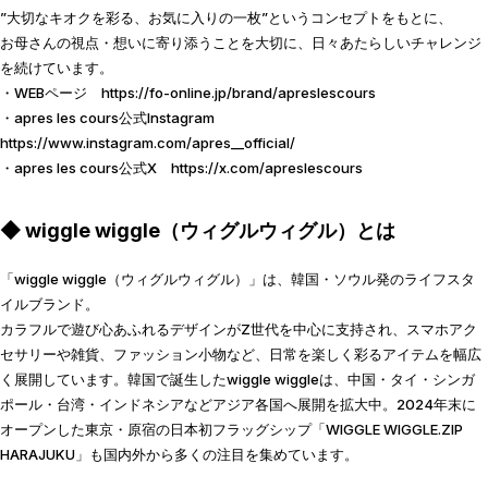
”大切なキオクを彩る、お気に入りの一枚”というコンセプトをもとに、
お母さんの視点・想いに寄り添うことを大切に、日々あたらしいチャレンジ
を続けています。
・WEBページ
https://fo-online.jp/brand/apreslescours
・apres les cours公式Instagram
https://www.instagram.com/apres__official/
・apres les cours公式X
https://x.com/apreslescours
◆
wiggle wiggle（ウィグルウィグル）とは
「wiggle wiggle（ウィグルウィグル）」は、韓国・ソウル発のライフスタ
イルブランド。
カラフルで遊び心あふれるデザインがZ世代を中心に支持され、スマホアク
セサリーや雑貨、ファッション小物など、日常を楽しく彩るアイテムを幅広
く展開しています。韓国で誕生したwiggle wiggleは、中国・タイ・シンガ
ポール・台湾・インドネシアなどアジア各国へ展開を拡大中。2024年末に
オープンした東京・原宿の日本初フラッグシップ「WIGGLE WIGGLE.ZIP
HARAJUKU」も国内外から多くの注目を集めています。