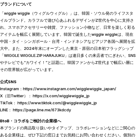
ブランドについて
「wiggle wiggle（ウィグルウィグル）」は、韓国・ソウル発のライフスタ
イルブランド。カラフルで遊び心あふれるデザインがZ世代を中心に支持さ
れ、スマホアクセサリーや雑貨、ファッション小物など、日常を楽しく彩る
アイテムを幅広く展開しています。韓国で誕生したwiggle wiggleは、現在
中国・タイ・シンガポール・台湾・インドネシアなどアジア各国へ展開を拡
大中。また、2024年末にオープンした東京・原宿の日本初フラッグシップ
「WIGGLE WIGGLE.ZIP HARAJUKU」は連日多くの来店者でにぎわい、SNS
やテレビでも“カワイイ！”と話題に。韓国ファンからZ世代まで幅広い層に
その世界観が広がっています。
公式SNS
Instagram：
https://www.instagram.com/wigglewiggle_japan/
X（旧Twitter）：
https://x.com/wigglewiggle_jp
TikTok：
https://www.tiktok.com/@wigglewiggle_jp
LINE：
https://page.line.me/673kdcdy
BtoB・コラボをご検討の企業様へ
本ブランドの商品取り扱いやタイアップ、コラボレーションなどにご関心の
ある企業様は、ぜひ下記の窓口までお気軽にお問い合わせください。個別の