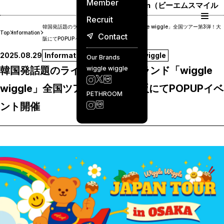
Member
BM Smile Japan（ビーエムスマイル
ジャパン）
Recruit
韓国発話題のライフスタイルブランド「wiggle wiggle」全国ツアー第3弾！大
Top
Information
Contact
阪にてPOPUPイベント開催
2025.08.29
Information
Event
wiggle wiggle
Our Brands
wiggle wiggle
韓国発話題のライフスタイルブランド「wiggle
wiggle」全国ツアー第3弾！大阪にてPOPUPイベ
PETHROOM
ント開催