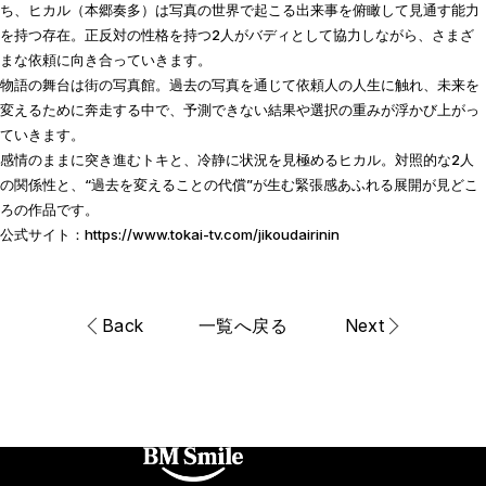
ち、ヒカル（本郷奏多）は写真の世界で起こる出来事を俯瞰して見通す能力
を持つ存在。正反対の性格を持つ2人がバディとして協力しながら、さまざ
まな依頼に向き合っていきます。
物語の舞台は街の写真館。過去の写真を通じて依頼人の人生に触れ、未来を
変えるために奔走する中で、予測できない結果や選択の重みが浮かび上がっ
ていきます。
感情のままに突き進むトキと、冷静に状況を見極めるヒカル。対照的な2人
の関係性と、“過去を変えることの代償”が生む緊張感あふれる展開が見どこ
ろの作品です。
公式サイト：
https://www.tokai-tv.com/jikoudairinin
Back
一覧へ戻る
Next