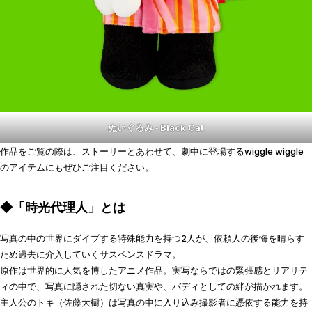
ぬいぐるみ ‐ Black Cat
作品をご覧の際は、ストーリーとあわせて、劇中に登場するwiggle wiggle
のアイテムにもぜひご注目ください。
◆
「時光代理人」とは
写真の中の世界にダイブする特殊能力を持つ2人が、依頼人の後悔を晴らす
ため過去に介入していくサスペンスドラマ。
原作は世界的に人気を博したアニメ作品。実写ならではの緊張感とリアリテ
ィの中で、写真に隠された切ない真実や、バディとしての絆が描かれます。
主人公のトキ（佐藤大樹）は写真の中に入り込み撮影者に憑依する能力を持