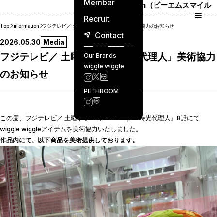
Member
BM Smile Japan（ビーエムスマイル
ジャパン）
Recruit
Top
Information
フジテレビ／ 土曜ドラマ「時光代理人」美術協力のお知らせ
Contact
2026.05.30
Media
フジテレビ／ 土曜ドラマ「時光代理人」美術協力
Our Brands
wiggle wiggle
のお知らせ
PETHROOM
この度、フジテレビ／ 土曜ドラマ（23:40～）『時光代理人』8話にて、
wiggle wiggleアイテムを美術協力いたしました。
作品内にて、以下商品を美術提供しております。