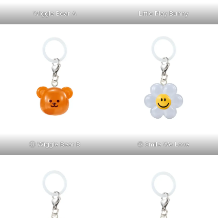
Wiggle Bear A
Little Play Bunny
③ Wiggle Bear B
➄ Smile We Love