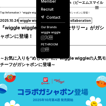
Member
BM Smile Japan（ビーエムスマイル
ジャパン）
Recruit
Top
Information
『wiggle wiggle めじるしアクセサリー』がガシャポンに登場！
Contact
2025.10.24
wiggle wiggle
Information
Collaboration
『wiggle wiggle めじるしアクセサリー』がガシ
Our Brands
wiggle wiggle
ャポンに登場！
PETHROOM
～お気に入りを“めじるし”に。wiggle wiggleの人気モ
チーフがガシャポンに登場～